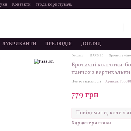
гуки
Контакти
Угода користувача
ЛУБРИКАНТИ
ПРЕЛЮДІЯ
ДОГЛЯД
Головна
ДЛЯ НЕЇ
Еротична жіно
Еротичні колготки-бод
панчох з вертикальн
Немає в наявності
Артикул: PSS01
779 грн
Повідомити, коли з'я
Характеристики