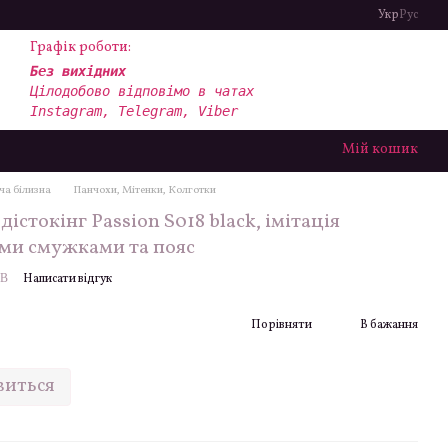
Укр
Рус
Графік роботи:
Без вихідних
Цілодобово відповімо в чатах
Instagram, Telegram, Viber
Мій кошик
ча білизна
Панчохи, Мітенки, Колготки
істокінг Passion S018 black, імітація
ими смужками та пояс
8B
Написати відгук
Порівняти
В бажання
виться