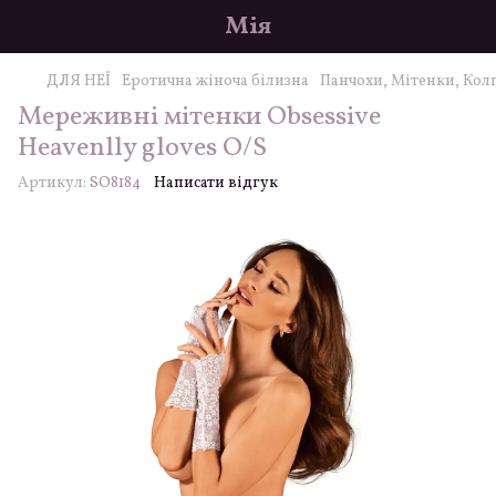
Мія
ДЛЯ НЕЇ
Еротична жіноча білизна
Панчохи, Мітенки, Кол
Мереживні мітенки Obsessive
Heavenlly gloves O/S
Артикул:
SO8184
Написати відгук