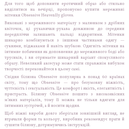
Для того щоб доповнити еротичний образ або стильно
виділитися на вечірці, пропонуємо купити мереживні
мітенки Obsessive Heavenlly gloves.
Виконані з мереживного матеріалу з малюнком з дрібних
квіточок, ці рукавички-рукава довжиною до середини
передпліччя залишають пальці відкритими. Мітенки
шикарно комбінуються з іншими частинами одягу —
сукнями, піджаками й навіть шубкою. Одягніть мітенки на
інтимне побачення як доповнення до мереживного боді або
трусиків, і ви отримаєте шикарний варіант спокусливого
образу. Невеликий аксесуар може стати справжнім вибухом
творчості: переконайтеся в цьому самі.
Спідня білизна Obsessive популярна в понад 60 країнах
світу, тому що Obsessive — про безумовну ніжність,
чуттєвість і сексуальність. Це комфорт і якість, елегантність і
пристрасть. Білизну Obsessive пошито з високоякісних
м’яких матеріалів, тому її можна не тільки вдягати для
інтимних зустрічей, а й носити щодня.
Щоб ніжні вироби довго зберігали зовнішній вигляд, не
втрачали форми та кольору, виробник рекомендує прати й
сушити білизну, дотримуючись інструкцій.