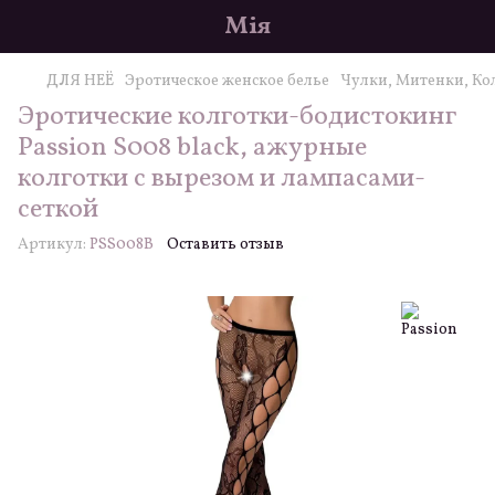
Мія
ДЛЯ НЕЁ
Эротическое женское белье
Чулки, Митенки, Ко
Эротические колготки-бодистокинг
Passion S008 black, ажурные
колготки с вырезом и лампасами-
сеткой
Артикул:
PSS008B
Оставить отзыв