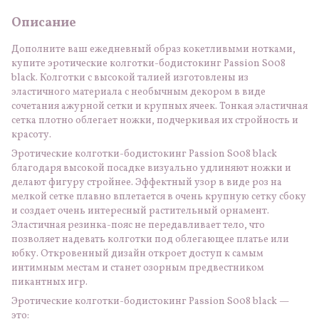
Описание
Дополните ваш ежедневный образ кокетливыми нотками,
купите эротические колготки-бодистокинг Passion S008
black. Колготки с высокой талией изготовлены из
эластичного материала с необычным декором в виде
сочетания ажурной сетки и крупных ячеек. Тонкая эластичная
сетка плотно облегает ножки, подчеркивая их стройность и
красоту.
Эротические колготки-бодистокинг Passion S008 black
благодаря высокой посадке визуально удлиняют ножки и
делают фигуру стройнее. Эффектный узор в виде роз на
мелкой сетке плавно вплетается в очень крупную сетку сбоку
и создает очень интересный растительный орнамент.
Эластичная резинка-пояс не передавливает тело, что
позволяет надевать колготки под облегающее платье или
юбку. Откровенный дизайн откроет доступ к самым
интимным местам и станет озорным предвестником
пикантных игр.
Эротические колготки-бодистокинг Passion S008 black —
это: