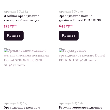
Артикул: SO4664
Артикул: SO5070
Двойное эрекционное
Эрекционное кольцо
кольцо с обхватом для
двойное Dorcel DUAL RING
мошонки Fetish Tentation
379 грн
649 грн
Double Сockring
Купить
Купить
Артикул: SO5077
Артикул: SO5078
Эрекционное кольцо с
Регулируемое эрекционное