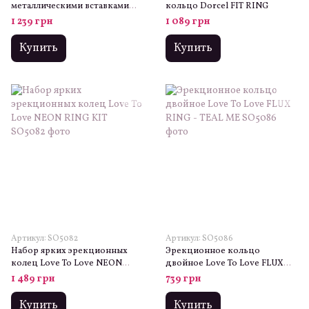
металлическими вставками
кольцо Dorcel FIT RING
Dorcel STRONGER RING
1 239 грн
1 089 грн
Купить
Купить
Артикул: SO5082
Артикул: SO5086
Набор ярких эрекционных
Эрекционное кольцо
колец Love To Love NEON
двойное Love To Love FLUX
RING KIT
RING - TEAL ME
1 489 грн
739 грн
Купить
Купить