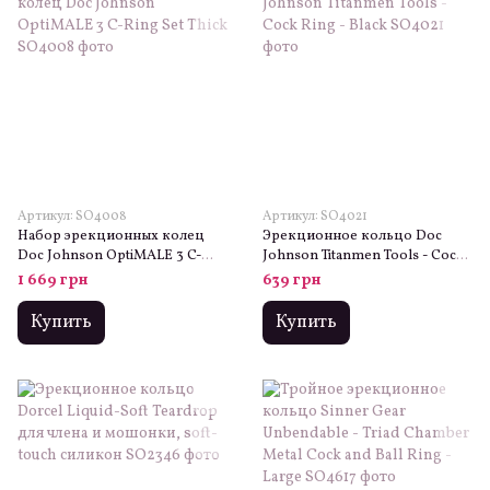
Артикул: SO4008
Артикул: SO4021
Набор эрекционных колец
Эрекционное кольцо Doc
Doc Johnson OptiMALE 3 C-
Johnson Titanmen Tools - Cock
Ring Set Thick
Ring - Black
1 669 грн
639 грн
Купить
Купить