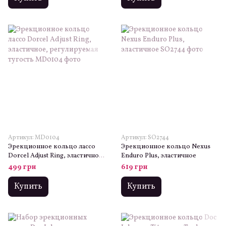
Артикул: MD0104
Артикул: SO2744
Эрекционное кольцо лассо
Эрекционное кольцо Nexus
Dorcel Adjust Ring, эластичное,
Enduro Plus, эластичное
регулируемая тугость
499 грн
619 грн
Купить
Купить