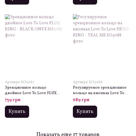
Артикул: SO5087
Артикул: SO5088
Эрекционное кольцо
Регулируемое эрекционное
двойное Love To Love FLUX
кольцо на кнопках Love To
RING - BLACK ONYX
Love HERO RING - TEAL ME
739 грн
689 грн
Купить
Купить
Показать еще 17 товаров