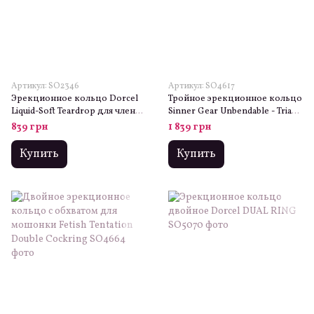
Артикул: SO2346
Артикул: SO4617
Эрекционное кольцо Dorcel
Тройное эрекционное кольцо
Liquid-Soft Teardrop для члена
Sinner Gear Unbendable - Triad
и мошонки, soft-touch
Chamber Metal Cock and Ball
839 грн
1 839 грн
силикон
Ring - Large
Купить
Купить