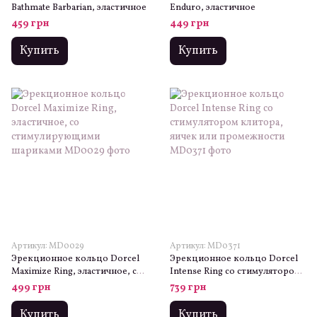
Bathmate Barbarian, эластичное
Enduro, эластичное
459 грн
449 грн
Купить
Купить
Артикул: MD0029
Артикул: MD0371
Эрекционное кольцо Dorcel
Эрекционное кольцо Dorcel
Maximize Ring, эластичное, со
Intense Ring со стимулятором
стимулирующими шариками
клитора, яичек или
499 грн
739 грн
промежности
Купить
Купить