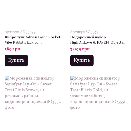
Артикул: AD33499
Артикул: SO3375
Вибропуля Adrien Lastic Pocket
Подарочный набор
Vibe Rabbit Black со
HighOnLove & JOPEN: Objects
стимулирующими ушками
of Desire (капли для клитора и
389 грн
3 099 грн
вибратор с кристаллами)
Купить
Купить