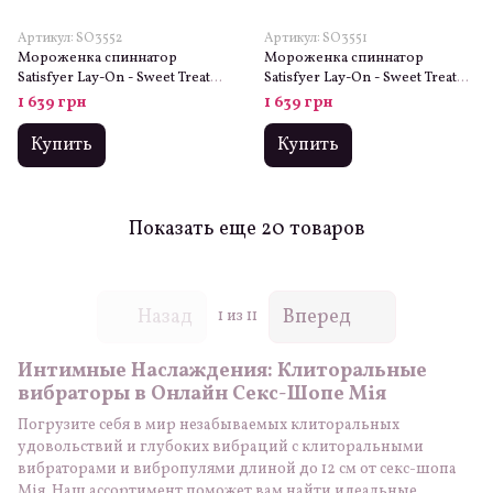
Артикул: SO3552
Артикул: SO3551
Мороженка спиннатор
Мороженка спиннатор
Satisfyer Lay-On - Sweet Treat
Satisfyer Lay-On - Sweet Treat
Pink/Brown, 10 режимов
Black/Gold, 10 режимов
1 639 грн
1 639 грн
работы, водонепроницаемая
работы, водонепроницаемая
Купить
Купить
Показать еще 20 товаров
Назад
Вперед
1
из 11
Интимные Наслаждения: Клиторальные
вибраторы в Онлайн Секс-Шопе
Мія
Погрузите себя в мир незабываемых клиторальных
удовольствий и глубоких вибраций с клиторальными
вибраторами и вибропулями длиной до 12 см от секс-шопа
Мія. Наш ассортимент поможет вам найти идеальные