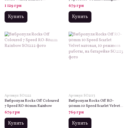
увеличение мощности
Metal
1 129 грн
679 грн
Купить
Купить
Артикул: SO1222
Артикул: SO2113
Вибропуля Rocks Off Coloured
Вибропуля Rocks Off RO-
7 Speed RO-80mm Rainbow
90mm 10 Speed Scarlet Velvet
матовая, 10 режимов работы,
679 грн
769 грн
на батарейке
Купить
Купить