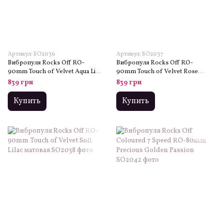
Артикул: SO2036
Артикул: SO2037
Вибропуля Rocks Off RO-
Вибропуля Rocks Off RO-
90mm Touch of Velvet Aqua Lily
90mm Touch of Velvet Rose
матовая, 10 режимов работы,
Blush матовая, 10 режимов
839 грн
839 грн
на батарейке
работы, на батарейке
Купить
Купить