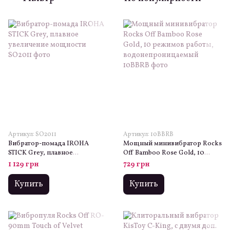
Артикул: SO2011
Артикул: 10BBRB
Вибратор-помада IROHA
Мощный минивибратор Rocks
STICK Grey, плавное
Off Bamboo Rose Gold, 10
увеличение мощности
режимов работы,
1 129 грн
729 грн
водонепроницаемый
Купить
Купить