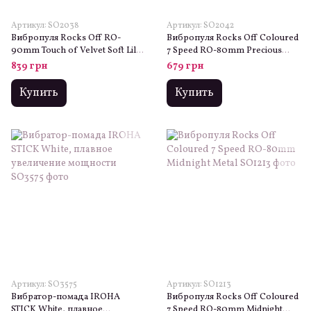
Артикул: SO2038
Артикул: SO2042
Вибропуля Rocks Off RO-
Вибропуля Rocks Off Coloured
90mm Touch of Velvet Soft Lilac
7 Speed RO-80mm Precious
матовая
Golden Passion
839 грн
679 грн
Купить
Купить
Артикул: SO3575
Артикул: SO1213
Вибратор-помада IROHA
Вибропуля Rocks Off Coloured
STICK White, плавное
7 Speed RO-80mm Midnight