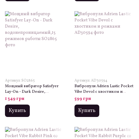
Артикул: SO2865
Артикул: AD30594
Мощный вибратор Satisfyer
Вибропуля Adrien Lastic Pocket
Lay-On - Dark Desire,
Vibe Devol с хвостиком и
водонепроницаемый,15
рожками
1 349 грн
599 грн
режимов работы
Купить
Купить