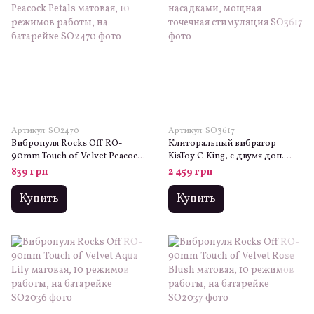
Артикул: SO2470
Артикул: SO3617
Вибропуля Rocks Off RO-
Клиторальный вибратор
90mm Touch of Velvet Peacock
KisToy C-King, с двумя доп.
Petals матовая, 10 режимов
насадками, мощная точечная
839 грн
2 459 грн
работы, на батарейке
стимуляция
Купить
Купить