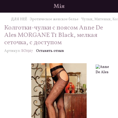
Мія
ДЛЯ НЕЁ
Эротическое женское белье
Чулки, Митенки, Ко
Колготки-чулки с поясом Anne De
Ales MORGANE T1 Black, мелкая
сеточка, с доступом
Артикул:
SO1917
Оставить отзыв