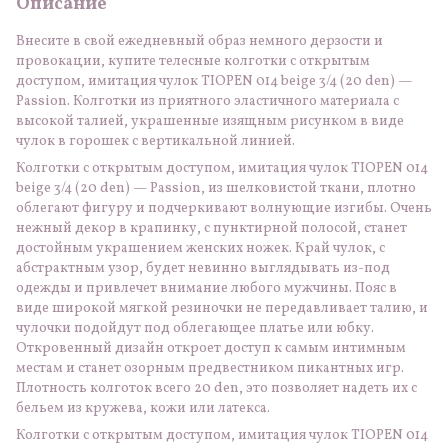
Описание
Внесите в свой ежедневный образ немного дерзости и
провокации, купите телесные колготки с открытым
доступом, имитация чулок TIOPEN 014 beige 3/4 (20 den) —
Passion. Колготки из приятного эластичного материала с
высокой талией, украшенные изящным рисунком в виде
чулок в горошек с вертикальной линией.
Колготки с открытым доступом, имитация чулок TIOPEN 014
beige 3/4 (20 den) — Passion, из шелковистой ткани, плотно
облегают фигуру и подчеркивают волнующие изгибы. Очень
нежный декор в крапинку, с пунктирной полосой, станет
достойным украшением женских ножек. Край чулок, с
абстрактным узор, будет невинно выглядывать из-под
одежды и привлечет внимание любого мужчины. Пояс в
виде широкой мягкой резиночки не передавливает талию, и
чулочки подойдут под облегающее платье или юбку.
Откровенный дизайн откроет доступ к самым интимным
местам и станет озорным предвестником пикантных игр.
Плотность колготок всего 20 den, это позволяет надеть их с
бельем из кружева, кожи или латекса.
Колготки с открытым доступом, имитация чулок TIOPEN 014