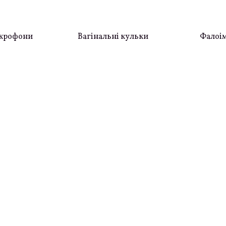
ікрофони
Вагінальні кульки
Фалоім