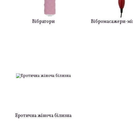
Вібратори
Вібромасажери-м
Еротична жіноча білизна