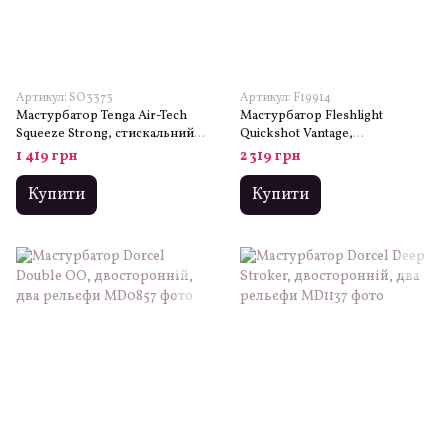
Артикул: SO3373
Артикул: F19914
Мастурбатор Tenga Air-Tech
Мастурбатор Fleshlight
Squeeze Strong, стискальний
Quickshot Vantage,
корпус, більш щільний вхід
компактний, відмінно для пар
1 419 грн
2 319 грн
і мінету
Купити
Купити