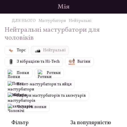
Мія
ДЛЯ НЬОГО
Мастурбатори
Нейтральні
Нейтральні мастурбатори для
чоловіків
Торс
Нейтральні
З вібрацією та Hi-Tech
Вагіни
Попки
Ротики
Покет-мастурбатори та яйця
Набори мастурбаторів та аксесуарів
Чоловічі попки
Фільтр
За популярністю