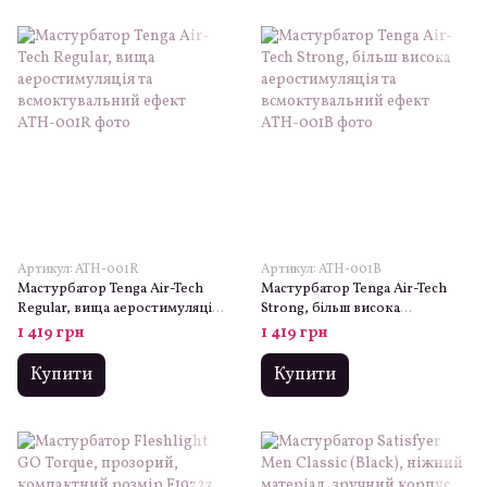
Артикул: ATH-001R
Артикул: ATH-001B
Мастурбатор Tenga Air-Tech
Мастурбатор Tenga Air-Tech
Regular, вища аеростимуляція
Strong, більш висока
та всмоктувальний ефект
аеростимуляція та
1 419 грн
1 419 грн
всмоктувальний ефект
Купити
Купити