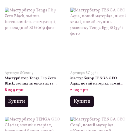
Артикул: SO2009
Артикул: SO3561
Мастурбатор Tenga Flip Zero
Мастурбатор TENGA GEO
Black, змінна інтенсивність
Aqua, новий матеріал, ніжні
стимуляції, розкладний
хвилі, новий ступінь розвитку
8 299 грн
2 129 грн
Tenga Egg
Купити
Купити