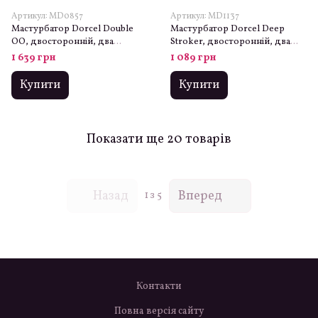
Артикул: MD0857
Артикул: MD1137
Мастурбатор Dorcel Double
Мастурбатор Dorcel Deep
OO, двосторонній, два
Stroker, двосторонній, два
рельєфи
рельєфи
1 639 грн
1 089 грн
Купити
Купити
Показати ще 20 товарів
Назад
Вперед
1
з 5
Контакти
Повна версія сайту