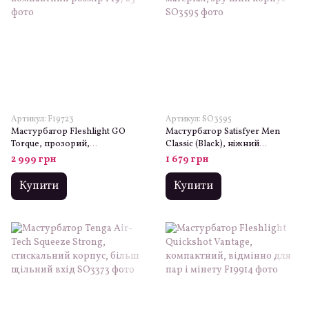
Артикул: F19723
Артикул: SO3595
Мастурбатор Fleshlight GO
Мастурбатор Satisfyer Men
Torque, прозорий,
Classic (Black), ніжний
компактний розмір
матеріал, зручний корпус
2 999 грн
1 679 грн
Купити
Купити