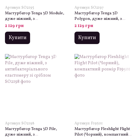
Артикул: SO2195
Артикул: SO2197
Мастурбатор Tenga 3D Module,
Мастурбатор Tenga 3D
дуже ніжний, з
Polygon, дуже ніжний, з
антибактеріального
антибактеріального
2 129 грн
2 129 грн
еластомеру зі сріблом
еластомеру зі сріблом
Купити
Купити
Артикул: SO2198
Артикул: F19501
Мастурбатор Tenga 3D Pile,
Мастурбатор Fleshlight Flight
дуже ніжний, з
Pilot (Чорний), компактний