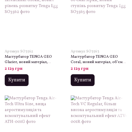
Артикул: SO3562
Артикул: SO3563
Мастурбатор TENGA GEO
Мастурбатор TENGA GEO
Glacier, новий матеріал,
Coral, новий матеріал, об’ємні
інтенсивні блоки, новий
зірки, новий ступінь розвитку
2 129 грн
2 129 грн
рівень розвитку Tenga Egg
Tenga Egg
Купити
Купити