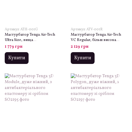
Артикул: ATH-001G
Артикул: ATV-001R
Мастурбатор Tenga Air-Tech
Мастурбатор Tenga Air-Tech
Ultra Size, вища
VC Regular, більш висока
аеростимуляція та
аеростимуляція та
1 779 грн
2 129 грн
всмоктувальний ефект
всмоктувальний ефект
Купити
Купити