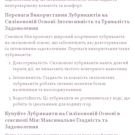
неперевершену ковзкість та комфорт.
Переваги Використання Лубрикантів на
Силіконовій Основі: Інтенсивність та Тривалість
Задоволення
Сексшоп Мія пропонує широкий асортимент лубрикантів
на силіконовій основі, які забезпечують вас довготривалим
та інтенсивним задоволенням. Переваги використання таких
лубрикантів:
Довготривалість: Силіконові лубриканти мають довгий
термін дії, не вимагають частого повторного нанесення.
Інтенсивність: Гладкість та ковзкість силіконових
лубрикантів роблять інтимні моменти більш
насиченими та насолоджуваними.
Водостійкість: Ці лубриканти не розчиняються у воді, що
робить їх ідеальними для водних ігор.
Купуйте Лубриканти на Силіконовій Основі в
сексшопі Мія: Максимальне Гладкість та
Задоволення