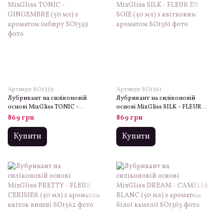
Артикул: SO1359
Артикул: SO1361
Лубрикант на силіконовій
Лубрикант на силіконовій
основі MixGliss TONIC -
основі MixGliss SILK - FLEUR
GINGEMBRE (50 мл) з
DE SOIE (50 мл) з квітковим
869 грн
869 грн
ароматом імбиру
ароматом
Купити
Купити