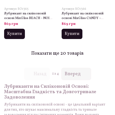
Артикул: SO1365
Артикул: SO1366
Лубрикант на силіконовій
Лубрикант на силіконовій
основі MixGliss BEACH - NOIX
основі MixGliss CANDY -
DE COCO (50 мл) з ароматом
SUCRE D'ORGE (50 мл) з
869 грн
869 грн
кокоса
цукровим ароматом
Купити
Купити
Показати ще 20 товарів
Назад
Вперед
1
з 4
Лубриканти на Силіконовій Основі:
Масштабна Гладкість та Довготривале
Задоволення
Лубриканти на силіконовій основі - це ідеальний варіант
для тих, хто шукає максимальну гладкість та тривале
задоволення під час інтимних моментів. Вони надають