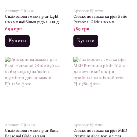
Артикул: PJ10210
Артикул: PJ10270
Силіконова змазка pjur Light
Силіконова змазка pjur Basic
100 мл найбільш рідка, 2в1 для
Personal Glide 100 мл
сексу та масажу
найкраща ціна/якість,
699 грн
789 грн
відмінно для новачків
Купити
Купити
Артикул: PJ10280
Артикул: PJ10780
Силіконова змазка pjur Basic
Силіконова змазка pjur MED
Personal Glide 250 мл
Premium glide 100 мл для