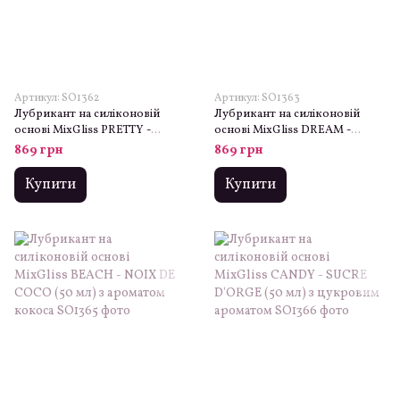
Артикул: SO1362
Артикул: SO1363
Лубрикант на силіконовій
Лубрикант на силіконовій
основі MixGliss PRETTY -
основі MixGliss DREAM -
FLEUR CERISIER (50 мл) з
CAMELIA BLANC (50 мл) з
869 грн
869 грн
ароматом квіток вишні
ароматом білої камелії
Купити
Купити