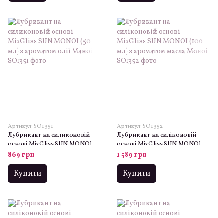
Артикул: SO1351
Артикул: SO1352
Лубрикант на силиконовій
Лубрикант на силіконовій
основі MixGliss SUN MONOI
основі MixGliss SUN MONOI
(50 мл) з ароматом олії Маноі
(100 мл) з ароматом масла
869 грн
1 589 грн
Моноі
Купити
Купити