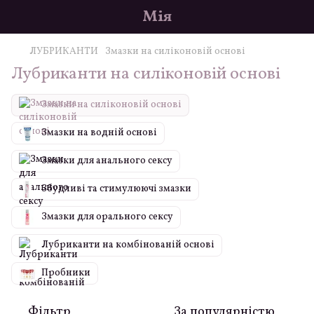
Мія
ЛУБРИКАНТИ
Змазки на силіконовій основі
Лубриканти на силіконовій основі
Змазки на силіконовій основі
Змазки на водній основі
Змазки для анального сексу
Збудливі та стимулюючі змазки
Змазки для орального сексу
Лубриканти на комбінованій основі
Пробники
Фільтр
За популярністю