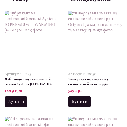
Артикул: SO1825
Артикул: PJ10050
Лубрикант на силіконовій
Універсальна змазка на
основі System JO PREMIUM —
силіконовій основі pjur
WARMING (60 мл)
Original 30 мл, 2в1: для сексу та
1 019 грн
329 грн
масажу
Купити
Купити