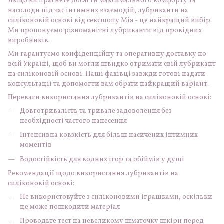
Якщо ви прагнете досягти максимального комфорту та
насолоди під час інтимних взаємодій, лубриканти на
силіконовій основі від сексшопу Мія - це найкращий вибір.
Ми пропонуємо різноманітні лубриканти від провідних
виробників.
Ми гарантуємо конфіденційну та оперативну доставку по
всій Україні, щоб ви могли швидко отримати свій лубрикант
на силіконовій основі. Наші фахівці завжди готові надати
консультації та допомогти вам обрати найкращий варіант.
Переваги використання лубрикантів на силіконовій основі:
Довготривалість та тривале задоволення без
необхідності частого нанесення
Інтенсивна ковзкість для більш насичених інтимних
моментів
Водостійкість для водних ігор та обіймів у душі
Рекомендації щодо використання лубрикантів на
силіконовій основі:
Не використовуйте з силіконовими іграшками, оскільки
це може пошкодити матеріал
Проводьте тест на невеликому шматочку шкіри перед