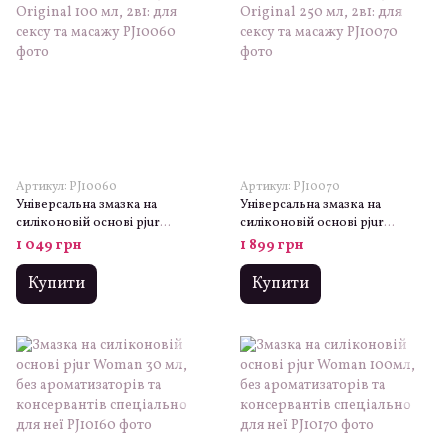
Артикул: PJ10060
Артикул: PJ10070
Універсальна змазка на
Універсальна змазка на
силіконовій основі pjur
силіконовій основі pjur
Original 100 мл, 2в1: для сексу
Original 250 мл, 2в1: для сексу
1 049 грн
1 899 грн
та масажу
та масажу
Купити
Купити