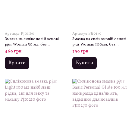
Артикул: PJ10160
Артикул: PJ10170
Змазка на силіконовій основі
Змазка на силіконовій основі
pjur Woman 30 мл, без
pjur Woman 100мл, без
ароматизаторів та
ароматизаторів та
469 грн
799 грн
консервантів спеціально для
консервантів спеціально для
неї
неї
Купити
Купити