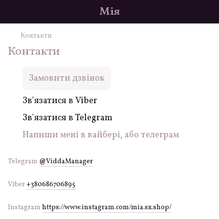
Мія
Контакти
Контакти
Замовити дзвінок
Зв'язатися в Viber
Зв'язатися в Telegram
Напиши мені в вайбері, або телеграм
Telegram
@ViddaManager
Viber
+380686706895
Instagram
https://www.instagram.com/mia.sx.shop/