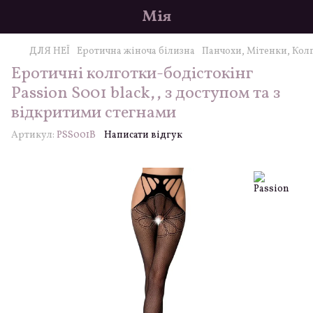
Мія
ДЛЯ НЕЇ
Еротична жіноча білизна
Панчохи, Мітенки, Кол
Еротичні колготки-бодістокінг
Passion S001 black,, з доступом та з
відкритими стегнами
Артикул:
PSS001B
Написати відгук