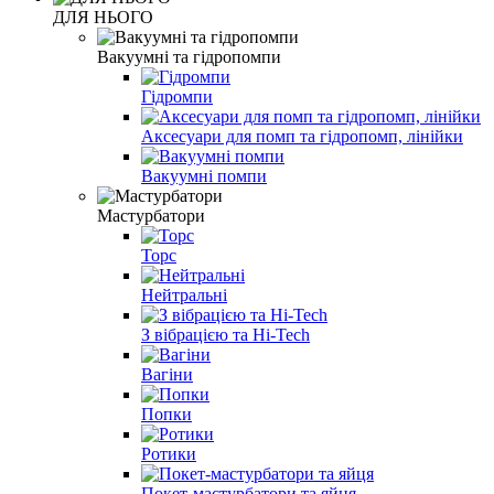
ДЛЯ НЬОГО
Вакуумні та гідропомпи
Гідромпи
Аксесуари для помп та гідропомп, лінійки
Вакуумні помпи
Мастурбатори
Торс
Нейтральні
З вібрацією та Hi-Tech
Вагіни
Попки
Ротики
Покет-мастурбатори та яйця