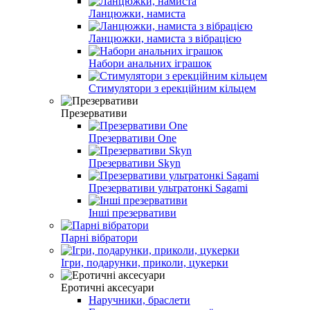
Ланцюжки, намиста
Ланцюжки, намиста з вібрацією
Набори анальних іграшок
Стимулятори з ерекційним кільцем
Презервативи
Презервативи One
Презервативи Skyn
Презервативи ультратонкі Sagami
Інші презервативи
Парні вібратори
Ігри, подарунки, приколи, цукерки
Еротичні аксесуари
Наручники, браслети