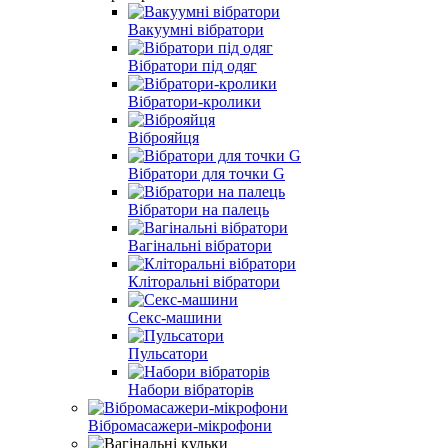
Вакуумні вібратори
Вібратори під одяг
Вібратори-кролики
Віброяйця
Вібратори для точки G
Вібратори на палець
Вагінальні вібратори
Кліторальні вібратори
Секс-машини
Пульсатори
Набори вібраторів
Вібромасажери-мікрофони