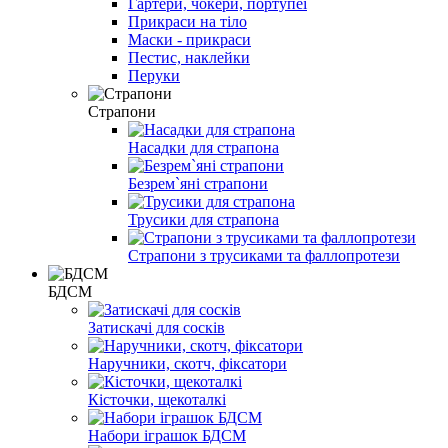
Гартери, чокери, портупеї
Прикраси на тіло
Маски - прикраси
Пестис, наклейки
Перуки
Страпони
Насадки для страпона
Безрем`яні страпони
Трусики для страпона
Страпони з трусиками та фаллопротези
БДСМ
Затискачі для сосків
Наручники, скотч, фіксатори
Кісточки, щекоталкі
Набори іграшок БДСМ