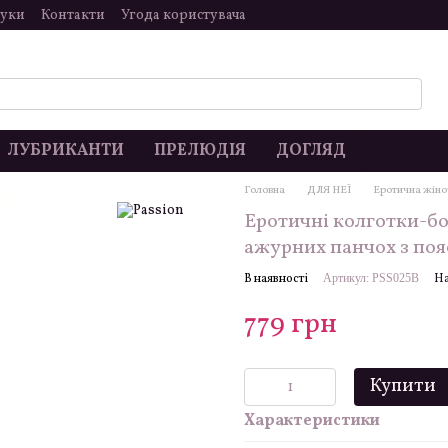
гуки
Контакти
Угода користувача
ЛУБРИКАНТИ
ПРЕЛЮДІЯ
ДОГЛЯД
Головна
ДЛЯ НЕЇ
Еротична жіно
Еротичні колготки-бод
ажурних панчох з по
В наявності
Артикул: PSS025B
На
779 грн
Купити
Характеристики