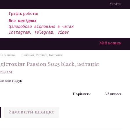
Укр
Рус
Графік роботи:
Без вихідних
Цілодобово відповімо в чатах
Instagram, Telegram, Viber
Мій кошик
ча білизна
Панчохи, Мітенки, Колготки
істокінг Passion S025 black, імітація
яском
писати відгук
Порівняти
В бажання
Замовити швидко