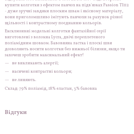
купити колготки з ефектом панчох на підв'язках Passion TI112
- дуже зручні завдяки плоским швам і якісному матеріалу,
вони приголомшливо імітують панчохи за рахунок різної
щільності і контрастному поєднанню кольорів.
Ексклюзивні модельні колготки фантазійної серії
виготовлені з волокна Lycra, двічі переплетеного
поліамідним шовком. Бавовняна ластка і плоскі шви
дозволяють носити колготки без нижньої білизни, якщо ти
захочеш зробити максимальний ефект!
не викликають алергії;
насичені контрастні кольори;
не линяють.
Склад: 79% поліамід, 18% еластан, 3% бавовна
Відгуки