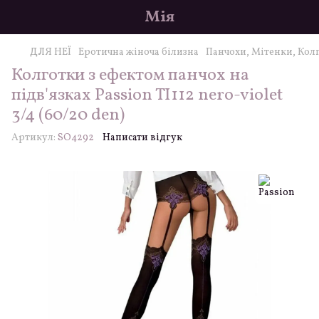
Мія
ДЛЯ НЕЇ
Еротична жіноча білизна
Панчохи, Мітенки, Кол
Колготки з ефектом панчох на
підв'язках Passion TI112 nero-violet
3/4 (60/20 den)
Артикул:
SO4292
Написати відгук