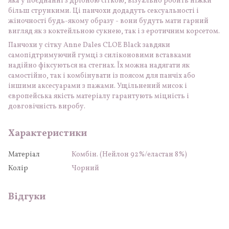
яка у поєднанні з дрібною сіткою, візуально робить ніжки
більш стрункими. Ці панчохи додадуть сексуальності і
жіночності будь-якому образу - вони будуть мати гарний
вигляд як з коктейльною сукнею, так і з еротичним корсетом.
Панчохи у сітку Anne Dales CLOE Black завдяки
самопідтримуючий гумці з силіконовими вставками
надійно фіксуються на стегнах. Їх можна надягати як
самостійно, так і комбінувати із поясом для панчіх або
іншими аксесуарами з пажами. Ущільнений мисок і
європейська якість матеріалу гарантують міцність і
довговічність виробу.
Характеристики
Матеріал
Комбін. (Нейлон 92%/еластан 8%)
Колір
Чорний
Відгуки