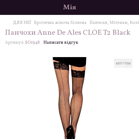
Мія
ДЛЯ НЕЇ
Еротична жіноча білизна
Панчохи, Мітенки, Кол
Панчохи Anne De Ales CLOE T2 Black
Артикул:
SO1948
Написати відгук