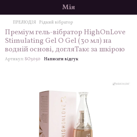
Мія
ПРЕЛЮДІЯ
Рідкий вібратор
Преміум гель-вібратор HighOnLove
Stimulating Gel O Gel (30 мл) на
водній основі, догляТакє за шкірою
Артикул:
SO3050
Написати відгук