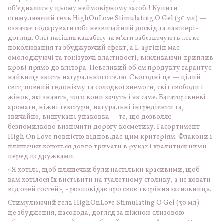
об'єдналися у цьому неймовірному засобі! Купити
стимулюючий гель HighOnLove Stimulating O Gel (30 мл) —
означає подарувати собі незвичайний досвід та лакшері-
догляд. Олії насіння канабісу та м'яти забезпечують легке
поколювання та збуджуючий ефект, а L-аргінін має
омолоджуючі та тонізуючі властивості, викликаючи приплив
крові прямо до клітора. Невеликий об'єм продукту гарантує
найвищу якість натурального гелю. Сьогодні це — цілий
світ, повний гедонізму та солодкої знемоги, світ свободи і
жінок, які знають, чого вони хочуть і як саме. Багаторівневі
аромати, ніжні текстури, натуральні інгредієнти та,
звичайно, вишукана упаковка — те, що дозволяє
безпомилково визначити дорогу косметику. І асортимент
High On Love повністю відповідає цим критеріям. Флакони і
пляшечки хочеться довго тримати в руках і хвалитися ними
перед подружками.
«Я хотіла, щоб пляшечки були настільки красивими, щоб
вам хотілося їх виставити на туалетному столику, а не ховати
від очей гостей», - розповідає про своє творіння засновниця.
Стимулюючий гель HighOnLove Stimulating O Gel (30 мл) —
це збудження, насолода, догляд за ніжною слизовою