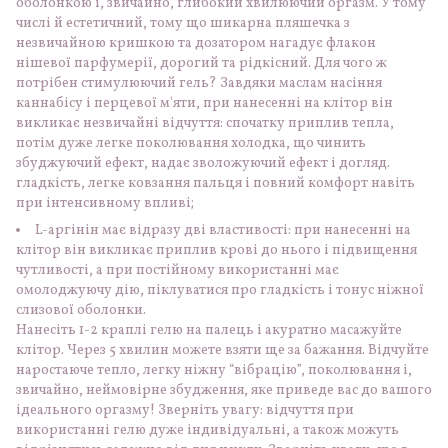
оболонкою і, звичайно, глибокий хвилюючий оргазм. У тому
числі й естетичний, тому що шикарна пляшечка з
незвичайною кришкою та дозатором нагадує флакон
нішевої парфумерії, дорогий та рідкісний. Для чого ж
потрібен стимулюючий гель? Завдяки маслам насіння
каннабісу і перцевої м'яти, при нанесенні на клітор він
викликає незвичайні відчуття: спочатку приплив тепла,
потім дуже легке поколювання холодка, що чинить
збуджуючий ефект, надає зволожуючий ефект і догляд.
гладкість, легке ковзання пальця і повний комфорт навіть
при інтенсивному впливі;
L-аргінін має відразу дві властивості: при нанесенні на
клітор він викликає приплив крові до нього і підвищення
чутливості, а при постійному використанні має
омолоджуючу дію, піклуватися про гладкість і тонус ніжної
слизової оболонки.
Нанесіть 1-2 краплі гелю на палець і акуратно масажуйте
клітор. Через 5 хвилин можете взяти ще за бажання. Відчуйте
наростаюче тепло, легку ніжну “вібрацію”, поколювання і,
звичайно, неймовірне збудження, яке приведе вас до вашого
ідеального оргазму! Зверніть увагу: відчуття при
використанні гелю дуже індивідуальні, а також можуть