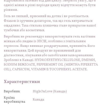
відрізнятись залежно від дня циклу. Зверніть увагу, що в
однієї жінки в різні періоди циклу відчуття можуть бути
різними.
Гель не липкий, приємний на дотик і не розтікається.
Флакон із зручним дозатором, так що гель витрачається
ощадливо. Така стильна пляшечка стане прикрасою вашої
тумбочки або косметички.
Виробник не рекомендує використовувати гель вагітним
жінкам або людям із ЗПСШ, особливо з генітальним
герпесом. Якщо виникає роздратування, припиніть його
використання. Цей продукт не призначений для
діагностики, лікування або запобігання захворюванням.
Зроблено в Канаді. HYDROXYETHYLCELLULOSE, DMDMH,
SODIUM BENZOATE, PEPPERMINT OIL (MENTHA PIPERETTA
OIL), CAPSICUM, VITAMIN E/TOCOPHERYL ACETATE.
Характеристики
Виробник
HighOnLove (Канада)
Країна
Канада
виробництва