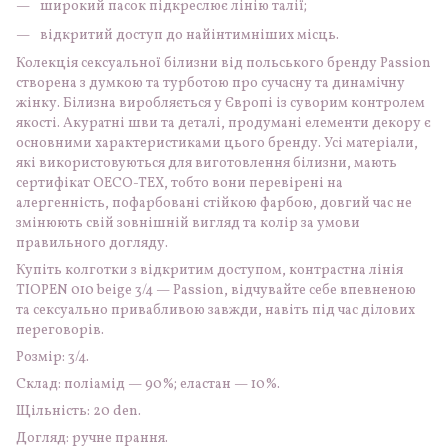
широкий пасок підкреслює лінію талії;
відкритий доступ до найінтимніших місць.
Колекція сексуальної білизни від польського бренду Passion
створена з думкою та турботою про сучасну та динамічну
жінку. Білизна виробляється у Європі із суворим контролем
якості. Акуратні шви та деталі, продумані елементи декору є
основними характеристиками цього бренду. Усі матеріали,
які використовуються для виготовлення білизни, мають
сертифікат OECO-TEX, тобто вони перевірені на
алергенність, пофарбовані стійкою фарбою, довгий час не
змінюють свій зовнішній вигляд та колір за умови
правильного догляду.
Купіть колготки з відкритим доступом, контрастна лінія
TIOPEN 010 beige 3/4 — Passion, відчувайте себе впевненою
та сексуально привабливою завжди, навіть під час ділових
переговорів.
Розмір: 3/4.
Склад: поліамід — 90%; еластан — 10%.
Щільність: 20 den.
Догляд: ручне прання.