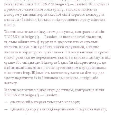
контрастна лінія TIOPEN 010 beige 3/4 — Passion. Колготки із
приємного еластичного матеріалу, високою талією та
декором у вигляді вертикальної лінії чорного кольору, з
написом «Passion», ідеально підкреслюють красу жіночих
ніжок.
Тілесні колготки з відкритим доступом, контрастна лінія
TIOPEN 010 beige 3/4 — Passion, із шовковистої тканини,
щільно облягають фігуру та підкреслюють сексуальні
вигини. Пряма лінія робить ніжки стрункими, а напис
вносить в образ трохи грайливості. Пасок у вигляді широкої
м‘якої резинки не передавлює талію, і панчохи підійдуть під
сукню або спідницю. Відвертий дизайн відкриє доступ до
найінтимніших місць і стане пустотливим передвісником
пікантних ігор. Щільність колготок усього 20 den, це дає
змогу надягнути їх із білизною з мережива, шкіри або
латексу.
Тілесні колготки з відкритим доступом, контрастна лінія
TIOPEN 010 beige 3/4 — Passion:
еластичний матеріал тілесного кольору;
цікавий декор у вигляді вертикальної смуги та напису;