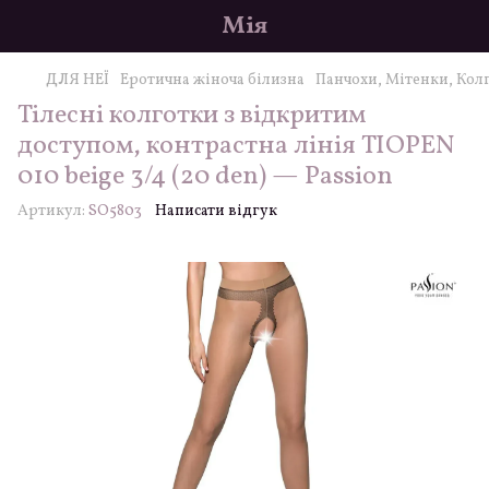
Мія
ДЛЯ НЕЇ
Еротична жіноча білизна
Панчохи, Мітенки, Кол
Тілесні колготки з відкритим
доступом, контрастна лінія TIOPEN
010 beige 3/4 (20 den) — Passion
Артикул:
SO5803
Написати відгук